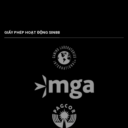
GIẤY PHÉP HOẠT ĐỘNG SIN88