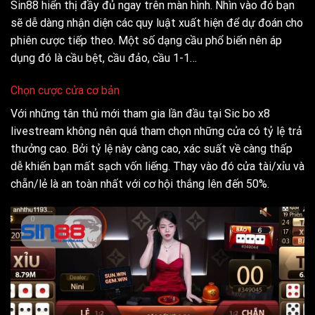
Sin88 hiển thị đầy đủ ngay trên màn hình. Nhìn vào đó bạn
sẽ dễ dàng nhận diện các quy luật xuất hiện để dự đoán cho
phiên cược tiếp theo. Một số dạng cầu phổ biến nên áp
dụng đó là cầu bệt, cầu đảo, cầu 1-1…
Chọn cược cửa cơ bản
Với những tân thủ mới tham gia lần đầu tại Sic bo x8
livestream không nên quá tham chọn những cửa có tỷ lệ trả
thưởng cao. Bởi tỷ lệ này càng cao, xác suất về càng thấp
dễ khiến bạn mất sạch vốn liếng. Thay vào đó cửa tài/xỉu và
chẵn/lẻ là an toàn nhất với cơ hội thắng lên đến 50%.