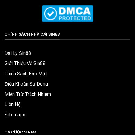
CHÍNH SÁCH NHÀ CÁI SIN88
Đại Lý Sin88
Giới Thiệu Về Sin88
Chính Sách Bảo Mật
Điều Khoản Sử Dụng
Miễn Trừ Trách Nhiệm
Liên Hệ
Sitemaps
CÁ CƯỢC SIN88