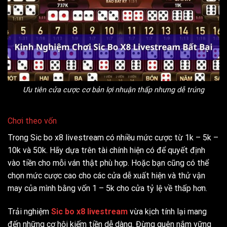
Ưu tiên cửa cược cơ bản lợi nhuận thấp nhưng dễ trúng
Chơi theo vốn
Trong Sic bo x8 livestream có nhiều mức cược từ 1k – 5k –
10k và 50k. Hãy dựa trên tài chính hiện có để quyết định
vào tiền cho mỗi ván thật phù hợp. Hoặc bạn cũng có thể
chọn mức cược cao cho các cửa dễ xuất hiện và thử vận
may của mình bằng vốn 1 – 5k cho cửa tỷ lệ về thấp hơn.
Trải nghiệm
Sic bo x8 livestream
vừa kịch tính lại mang
đến những cơ hội kiếm tiền dễ dàng. Đừng quên nắm vững