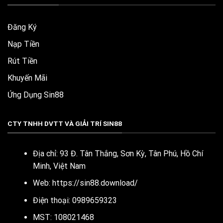
Đăng Ký
Nạp Tiền
Rút Tiền
Khuyến Mãi
Ứng Dụng Sin88
CTY TNHH DVTT VÀ GIẢI TRÍ SIN88
Địa chỉ: 93 Đ. Tân Thắng, Sơn Kỳ, Tân Phú, Hồ Chí
Minh, Việt Nam
Web:
https://sin88.download/
Điện thoại: 0989659323
MST: 108021468