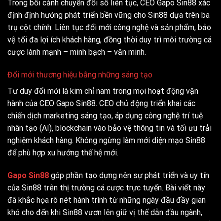
Trong bối cảnh chuyển đổi số liên tục, CEO Gapo Sin88 xác
định định hướng phát triển bền vững cho Sin88 dựa trên ba
trụ cột chính: Liên tục đổi mới công nghệ và sản phẩm, bảo
vệ tối đa lợi ích khách hàng, đồng thời duy trì môi trường cá
cược lành mạnh – minh bạch – văn minh.
Đổi mới thương hiệu bằng những sáng tạo
Tư duy đổi mới là kim chỉ nam trong mọi hoạt động vận
hành của CEO Gapo Sin88. CEO chủ động triển khai các
chiến dịch marketing sáng tạo, áp dụng công nghệ trí tuệ
nhân tạo (AI), blockchain vào bảo vệ thông tin và tối ưu trải
nghiệm khách hàng. Không ngừng làm mới diện mạo Sin88
để phù hợp xu hướng thế hệ mới.
Gapo Sin88
góp phần tạo dựng nên sự phát triển và uy tín
của Sin88 trên thị trường cá cược trực tuyến. Bài viết này
đã khắc họa rõ nét hành trình từ những ngày đầu đầy gian
khó cho đến khi Sin88 vươn lên giữ vị thế dẫn đầu ngành,