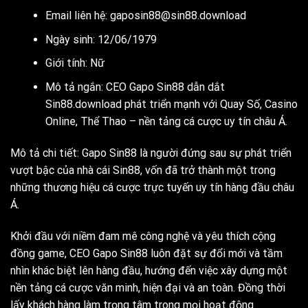
Email liên hệ:
gaposin88@sin88.download
Ngày sinh: 12/06/1979
Giới tính: Nữ
Mô tả ngắn: CEO Gapo Sin88 dẫn dắt
Sin88.download phát triển mạnh với Quay Số, Casino
Online, Thể Thao – nền tảng cá cược uy tín châu Á.
Mô tả chi tiết: Gapo Sin88 là người đứng sau sự phát triển
vượt bậc của nhà cái Sin88, vốn đã trở thành một trong
những thương hiệu cá cược trực tuyến uy tín hàng đầu châu
Á.
Khởi đầu với niềm đam mê công nghệ và yêu thích cộng
đồng game, CEO Gapo Sin88 luôn đặt sự đổi mới và tầm
nhìn khác biệt lên hàng đầu, hướng đến việc xây dựng một
nền tảng cá cược văn minh, hiện đại và an toàn. Đồng thời
lấy khách hàng làm trọng tâm trong mọi hoạt động.