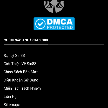
CHÍNH SÁCH NHÀ CÁI SIN88
Đại Lý Sin88
Giới Thiệu Về Sin88
Chính Sách Bảo Mật
Điều Khoản Sử Dụng
Miễn Trừ Trách Nhiệm
Liên Hệ
Sitemaps