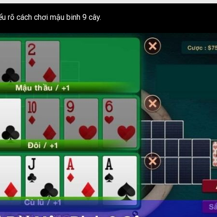
u rõ cách chơi mậu binh 9 cây.