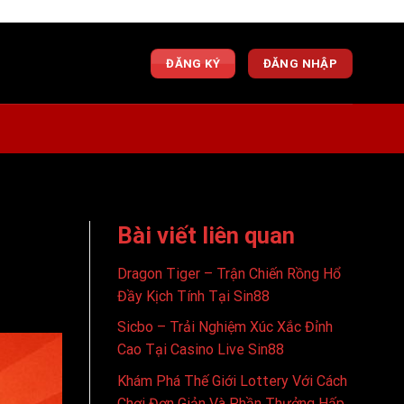
ĐĂNG KÝ
ĐĂNG NHẬP
Bài viết liên quan
Dragon Tiger – Trận Chiến Rồng Hổ
Đầy Kịch Tính Tại Sin88
Sicbo – Trải Nghiệm Xúc Xắc Đỉnh
Cao Tại Casino Live Sin88
Khám Phá Thế Giới Lottery Với Cách
Chơi Đơn Giản Và Phần Thưởng Hấp