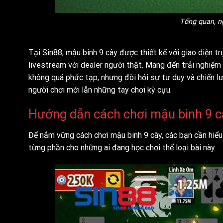
Tổng quan, n
Tại Sin88, mậu binh 9 cây được thiết kế với giao diện t
livestream với dealer người thật. Mang đến trải nghiệm
không quá phức tạp, nhưng đòi hỏi sự tư duy và chiến lượ
người chơi mới lẫn những tay chơi kỳ cựu.
Hướng dẫn cách chơi mậu binh 9 c
Để nắm vững cách chơi mậu binh 9 cây, các bạn cần hiểu r
từng phần cho những ai đang học chơi thể loại bài này.